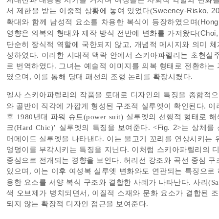
계대전과 대공황 시기를 거치며 여성들은 사회적 역할의 변화를
서 제한을 받는 이중적 상황에 놓여 있었다(
Sweeney-Risko, 2
확대와 함께 남성적 요소를 차용한 복식이 등장하였으며(
Hong
영향은 의복의 형태와 제작 방식 전반에 변화를 가져왔다(
Choi,
단순히 장식적 역할에 국한되지 않고, 개념적 메시지와 의미 
성하였다. 이러한 시대적 맥락 안에서 스키아파렐리는 초현실주
로 번역하였다. 그녀는 예술적 이미지를 의복 형태로 전환하는
였으며, 이를 통해 당대 패션의 조형 논리를 확장시켰다.
엘사 스키아파렐리의 작품을 토대로 디자인의 특징을 종합적으로
와 골반이 직각에 가깝게 형성된 구조적 실루엣이 확인된다. 이
후 1980년대 파워 슈트(power suit) 실루엣의 선행적 형태
크(Hard Chic)’ 실루엣의 특징을 보여준다. <
Fig. 2
>는 상체를
머메이드 실루엣을 나타낸다. 이는 물고기 꼬리를 연상시키는 
엉덩이를 부각시키는 특징을 지닌다. 이처럼 스키아파렐리의 
중심으로 전개되는 경향을 보인다. 허리선 강조와 곡선 중심 구
있으며, 이는 이후 여성복 실루엣 변화와도 연관되는 특징으로 
용한 요소를 서양 복식 구조와 결합한 사례가 나타난다. 사리(Sa
색 오브제가 병치되면서, 이질적 소재와 문화 요소가 결합된 조
되지 않는 확장적 디자인 접근을 보여준다.