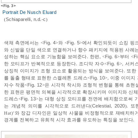
<Fig. 3>
Portrait De Nusch Eluard
(
Schiaparelli, n.d.-c
)
색채 측면에서는 <
Fig. 4
>와 <
Fig. 5
>에서 확인되듯이 쇼킹 핑
와 신발을 단일 색으로 연결하거나 향수 패키지에 적용된 사례는
성하는 핵심 요소로 기능함을 보여준다. 한편, <
Fig. 6
>부터 <
Fi
한 모티프가 반복적으로 등장한다. 조디악 자수<
Fig. 6
>, 서커
상징적 이미지가 조형 요소로 활용되는 방식을 보여준다. 또한
를 돌출 형태로 표현한 스켈레톤 드레스<
Fig. 10
>, 이중 이미지
자수 작품<
Fig. 12
>은 시각적 착시와 조형적 변형을 통해 초현
한 표현은 평면적 의복을 시각적으로 확장시키며 이미지와 신체 
드레스<
Fig. 13
>는 대형 상징 모티프를 전면에 배치함으로써 
는 개념적 의미를 시각적으로 드러낸다(
Celestial, 2020
). 또
Hat)’와 장갑 디자인은 일상적 사물을 비정형적으로 재배치하
경계를 전복하고 유희적 시각 효과를 유도하는 특징을 보인다.