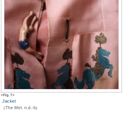
<Fig. 7>
Jacket
(
The Met. n.d.-b
)