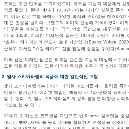
조하는 조형 언어를 구축하였으며, 의복을 기능적 대상에서 상
점을 두었다. 뿐만 아니라 1930년대에는 디자인 실천을 통해
며, 이와 같은 흐름 속에서 다양한 복식과 스타일을 창조하였다
게 큰 인상을 남기며, 브랜드의 이미지 형성에 기여하였다. 이와
의 구현은 패션쇼를 하나의 극적 연출 공간으로 재구성한 사
(
Kim, 1993
). 이러한 디자인적 접근은 1934년 타임지 커버
‘초현대 하이패션의 선도자’로 평가받았다(
Baxter-Wright, 2020
산하고 자서전 "쇼킹 라이프" 집필 활동에 중점을 두었다(
Baxte
이와 같은 디자인 접근은 의복을 단순한 기능적 대상에서 벗어나
요한 역할을 하였다. 또한 이러한 특성은 이후 메종 스키아파렐리
2. 엘사 스키아파렐리 작품에 대한 일반적인 고찰
엘사 스키아파렐리는 당대의 다양한 예술가들과의 협력을 통하
인물로 평가된다. 이러한 협업은 예술적 사고와 문화적 맥락이
할 수 있다. 즉, 엘사 스키아파렐리의 창작 활동은 다양한 시대
식으로 볼 수 있다.
20세기 초 패션은 코르셋을 기반으로 한 S-curve 실루엣을 
대에는 벨벳, 새틴, 튤 등의 소재를 활용하여 여성성을 강조하