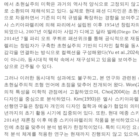
에서 초현실주의 미학은 과거의 역사적 양식으로 고정되지 않고
로 소환되며 재해석되고 있다. 실제로 현대 패션 디자인은 초
으로 차용하면서 기존의 미적 규범을 확장하는 경향을 보여주고
사 스키아파렐리에 의해 파리에서 설립된 이후 1954년 창립자
되었으나, 2007년 이탈리아 사업가 디에고 달라 발레(Diego De
2014년 7월 파리 오트 쿠튀르 패션위크를 통해 공식적으로 재
렐리는 창립자가 구축한 초현실주의 기반의 디자인 철학을 동시
감각을 연결하는 방식으로 컬렉션을 구성해왔다(
Yu et al.,2024
이 아니라, 동시대적 맥락 속에서 재구성되고 있음을 보여주는 
상으로 간주될 수 있다.
그러나 이러한 동시대적 성과에도 불구하고, 본 연구와 관련된
초현실주의적 조형 언어에 초점을 맞추어 전개되어 왔다.
Won(
의적 특성을 미학적 관점에서 고찰하였으며,
Choi(2004)
는 초
디자인을 중심으로 분석하였다.
Kim(1993)
은 엘사 스키아파렐
선행연구들은 창립자 개인의 디자인 철학과 예술가 협업의 의미를 
년까지의 초기 활동 시기에 집중되어 있다. 또한, 현대 메종 
2014년 재론칭 이후 메종 스키아파렐리의 작품을 분석하였으
인에 초점을 맞추어 분석 범위가 한정적이었다. 특히 디자인 요
적 분석 체계를 적용한 연구는 현재까지 진행되지 않고 있으며