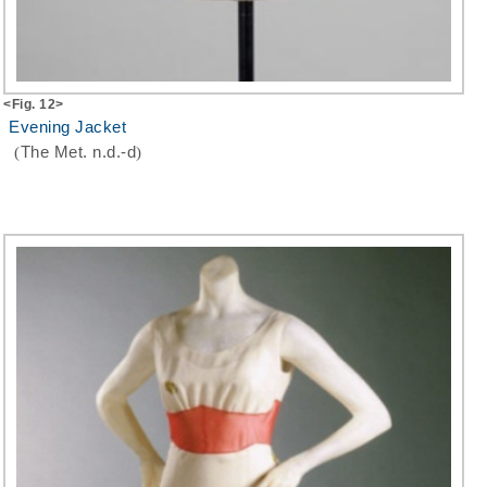
<Fig. 12>
Evening Jacket
(
The Met. n.d.-d
)