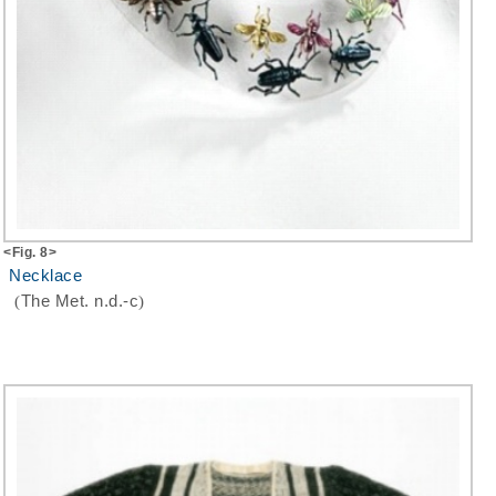
<Fig. 8>
Necklace
(
The Met. n.d.-c
)