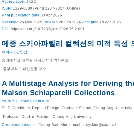
Abbreviation:
JKSC
ISSN:
1229-6880 (Print) 2287-7827 (Online)
Print
publication date
30 Apr 2026
Received
26 Nov 2025
Revised
26 Feb 2026
Accepted
19 Apr 2026
DOI:
https://doi.org/10.7233/jksc.2026.76.2.001
메종 스키아파렐리 컬렉션의 미적 특성 
⁺
유야디
;
김영삼
중앙대학교 대학원 디자인학과 박사수료
⁺
중앙대학교 패션전공 교수
A Multistage Analysis for Deriving th
Maison Schiaparelli Collections
⁺
Ya-di YU
;
Young-Sam Kim
Ph.D Candidate, Dept. of Design, Graduate School, Chung-Ang University
⁺
Professor, Dept. of Fashion, Chung-Ang University
Correspondence to :
Young-Sam Kim, e-mail:
proyskim@cau.ac.kr