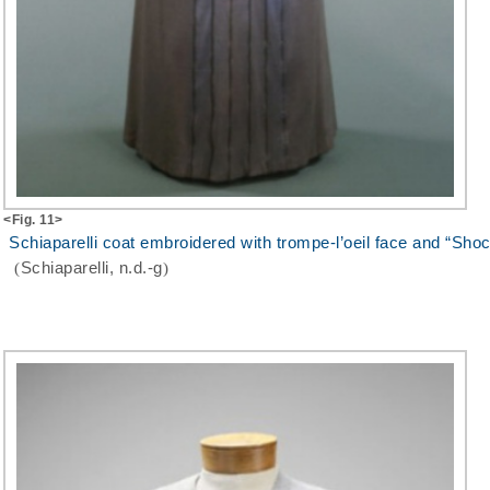
<Fig. 11>
Schiaparelli coat embroidered with trompe-l’oeil face and “Shoc
(
Schiaparelli, n.d.-g
)