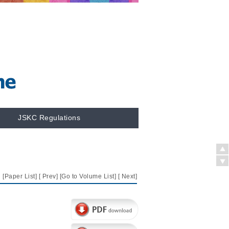
JSKC Regulations
[
Paper List
] [
Prev
] [
Go to Volume List
] [
Next
]