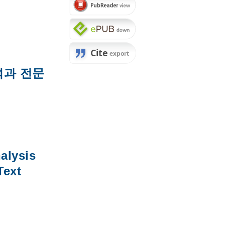
석과 전문
alysis
Text