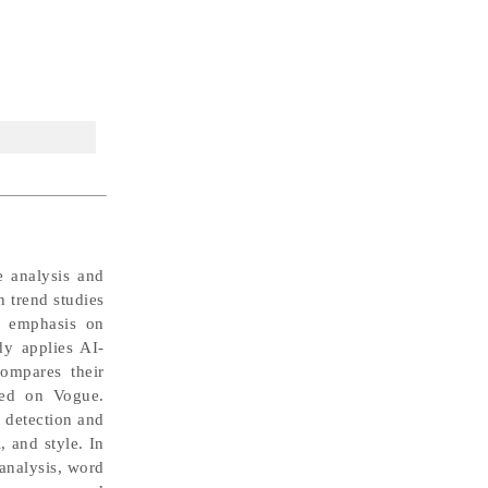
e analysis and
n trend studies
ed emphasis on
dy applies AI-
ompares their
red on Vogue.
 detection and
, and style. In
analysis, word