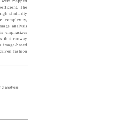
es were mapped
oefficient. The
high similarity
ve complexity,
 image analysis
sis emphasizes
es that runway
es image-based
driven fashion
end analysis