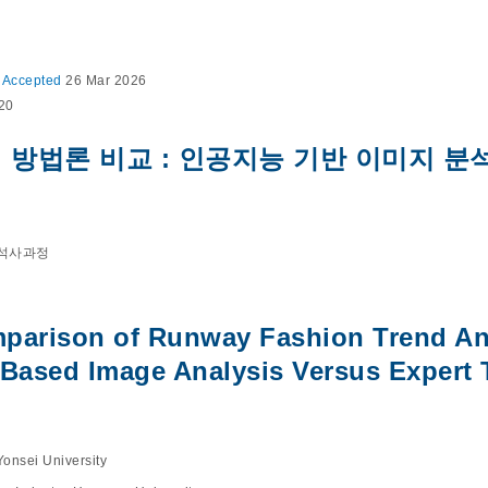
6
Accepted
26 Mar 2026
020
 방법론 비교 : 인공지능 기반 이미지 분
석사과정
parison of Runway Fashion Trend An
ce-Based Image Analysis Versus Expert 
Yonsei University