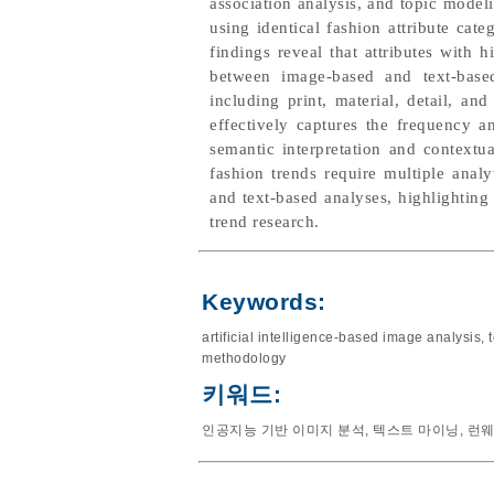
association analysis, and topic mode
using identical fashion attribute cat
findings reveal that attributes with h
between image-based and text-based 
including print, material, detail, an
effectively captures the frequency an
semantic interpretation and contextu
fashion trends require multiple analy
and text-based analyses, highlightin
trend research.
Keywords:
artificial intelligence-based image analysis
,
methodology
키워드:
인공지능 기반 이미지 분석
,
텍스트 마이닝
,
런웨