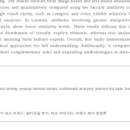
ling. The results derived from image-based and text-based analys
egories and quantitatively compared using the Jaccard similarity c
igh visual clarity, such as category and color, exhibit relatively 
analyses. In contrast, attributes involving greater interpreti
d style, show lower similarity levels. These results indicate that
d distribution of visually explicit elements, whereas text analy
al meaning from fashion experts. Overall, this study demonstrat
tical approaches for full understanding. Additionally, it compar
g their complementary roles and expanding methodologies in data-
text mining
,
runway fashion trends
,
multimodal analysis
,
fashion big data
,
tr
이 패션 트렌드
,
멀티모달 분석
,
패션 빅데이터
,
트렌드 분석 방법론