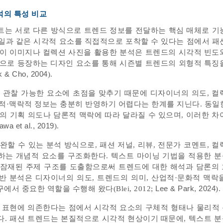
석의 특성 비교
트는 서로 다른 방식으로 트렌드 정보를 전달하는 핵심 매체로 기
디테일과 같은 시각적 요소를 직접적으로 포착할 수 있다는 점에서 패
웨이 이미지나 컬렉션 사진을 활용한 분석은 트렌드의 시각적 빈도
적으로 등장하는 디자인 요소를 통해 시즌별 트렌드의 외형적 특징
k & Cho, 2004
).
 관찰 가능한 요소에 초점을 맞추기 때문에 디자이너의 의도, 컬
적·맥락적 정보는 충분히 반영하기 어렵다는 한계를 지닌다. 동일
의 기획 의도나 담론적 맥락에 따라 달라질 수 있으며, 이러한 차
awa et al., 2019
).
할 수 있는 분석 방식으로, 패션 저널, 리뷰, 전문가 코멘트, 컬
하는 개념적 요소를 구조화한다. 텍스트 마이닝 기법을 적용한 
, 잠재된 주제 구조를 도출함으로써 트렌드에 대한 해석과 담론의
기반 분석은 디자이너의 의도, 트렌드의 의미, 산업적·문화적 맥락
 중요한 역할을 수행해 왔다(Blei, 2012;
Lee & Park, 2024
).
적 표현에 의존한다는 점에서 시각적 요소의 구체적 형태나 물리적
다. 패션 트렌드는 본질적으로 시각적 현상이기 때문에, 텍스트 